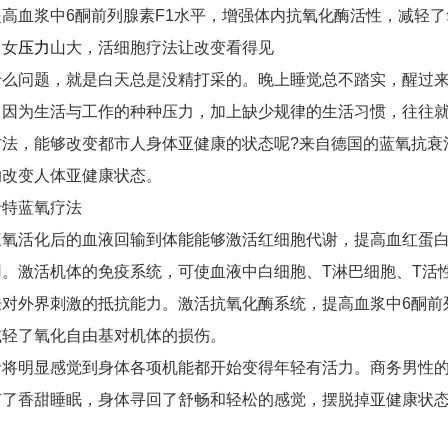
提高血浆中6酮前列腺素F1水平，增强体内抗氧化酶活性，减轻
男女
压力
山大，活细胞疗法让改变看得见
什么问题，就是白天总是没精打采的。晚上睡觉总不踏实，醒过
，因为生活与工作的种种压力，加上缺少规律的生活习惯，往往
方法，能够改变都市人身体亚健康的状态呢?来自德国的蓝氧抗衰
的改变人体亚健康状态。
卡特蓝氧疗法
三氧活化后的血液回输到体能能够激活红细胞代谢，提高血红蛋白
用。激活机体的免疫系统，可使血液中白细胞、T淋巴细胞、T活
肤对外界刺激的抵抗能力。激活抗氧化酶系统，提高血浆中6酮前
减轻了氧化自由基对机体的损伤。
者将明显感觉到身体各项机能都开始变得年轻有活力。商务男性
有了香甜睡眠，身体寻回了舒畅和轻松的感觉，摆脱掉亚健康状