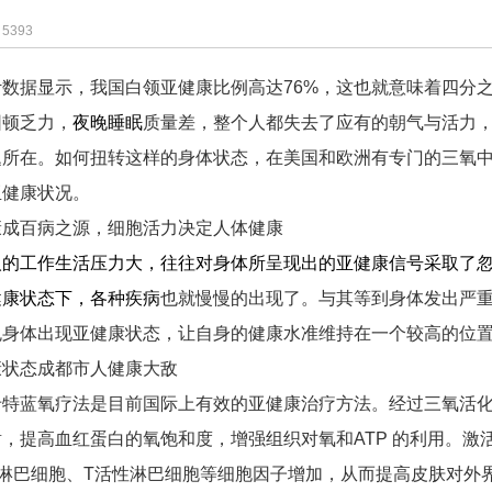
5393
计数据显示，我国白领亚健康比例高达76%，这也就意味着四分
困顿乏力，
夜晚
睡眠
质量差，整个人都失去了应有的朝气与活力
题所在。如何扭转这样的身体状态，在美国和欧洲有专门的三氧
亚健康状况。
康成百病之源，细胞活力决定人体健康
人的工作生活
压力大
，往往对身体所呈现出的亚健康信号采取了
健康
状态下，各种
疾病
也就慢慢的出现了。与其等到身体发出严
免身体出现亚健康状态，让自身的健康水准维持在一个较高的位
康状态成都市人健康大敌
卡特蓝氧疗法是目前国际上有效的亚健康治疗方法。经过三氧活
谢，提高血红蛋白的氧饱和度，增强组织对氧和ATP 的利用。激
T淋巴细胞、T活性淋巴细胞等细胞因子增加，从而提高皮肤对外