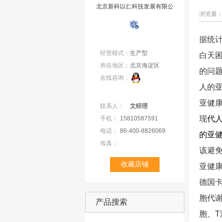
北京新科以仁科技发展有限公
浏览量：
司
据统
经营模式：
生产型
白天
所在地区：
北京海淀区
的问
在线咨询：
人的
亚健
联系人：
文经理
现
代
手机：
15810587591
电话：
86-400-8826069
的亚
传真：
该避
亚健
德国
胞代
产品搜索
胞、