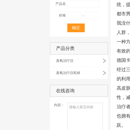
产品名
统，
都市
价格
-
我没
人群
一种
产品分类
有效
德国
臭氧治疗仪
经过
臭氧治疗仪耗材
的利
高皮
在线咨询
性，
内容：
治疗
也拥
跃。