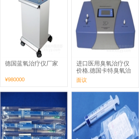
德国蓝氧治疗仪厂家
进口医用臭氧治疗仪
价格,德国卡特臭氧治
疗仪智能型Ozomed
¥980000
面议
Smart